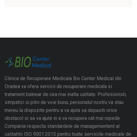
Clinica de Recuperare Medicala Bio Center Medical din
Oradea va ofera servicii de recuperare medicala si
tratament balnear de cea mai inalta calitate. Profesionisti,
simpatici si plini de voie buna, personalul nostru va stau
mereu la dispozite pentru a va ajuta sa depasiti orice
obstacol si sa va ajute in a va recupera cat mai repede.
Compania respecta standardele de managementent al
calitatitii ISO 9001:2015 pentru toate serviciile medicale de