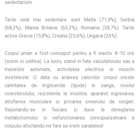
sedentarism
.
Tarile cele mai sedentare sunt Malta (71,9%), Serbia
(68,3%), Marea Britanie (63,3%), Romania (38,7%). Tarile
active Grecia (15,8%), Croatia (23,6%), Ungaria (26%).
Corpul uman a fost conceput pentru a fi inactiv 8-10 ore
(somn si odihna). La lucru, stand in fata calculatorului sau a
masinilor automate, activitatea electrica in muschi
incetineste. O data cu arderea caloriilor corpul creste
cantitatea de trigliceride (lipide) in sange, nivelul
colesterolului, rezistenta la insulina; aparand ingrasarea,
atrofierea musculara si privarea creierului de oxigen.
Repetandu-se in fiecare zi duce la dereglarea
metabolismului si nefunctionarea corespunzatoare a
corpului afectandu-ne fara sa vrem sanatatea!