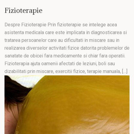
Fizioterapie
Despre Fizioterapie Prin fizioterapie se intelege acea
asistenta medicala care este implicata in diagnosticarea si
tratarea persoanelor care au dificultati in miscare sau in
realizarea diverselor activitati fizice datorita problemelor de
sanatate de obicei fara medicamente si chiar fara operatii.
Fizioterapia ajuta oamenii afectati de leziuni, boli sau
dizabilitati prin miscare, exercitii fizice, terapie manuala, […]