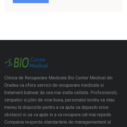
Clinica de Recuperare Medicala Bio Center Medical din
Oradea va ofera servicii de recuperare medicala si
tratament balnear de cea mai inalta calitate. Profesionisti,
simpatici si plini de voie buna, personalul nostru va stau
mereu la dispozite pentru a va ajuta sa depasiti orice
obstacol si sa va ajute in a va recupera cat mai repede.
Compania respecta standardele de managementent al