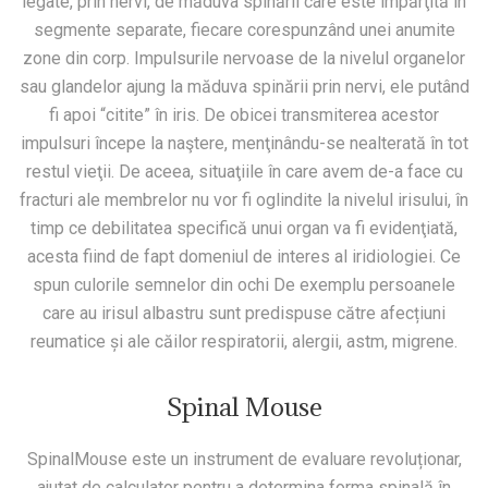
legate, prin nervi, de măduva spinării care este împărţită în
segmente separate, fiecare corespunzând unei anumite
zone din corp. Impulsurile nervoase de la nivelul organelor
sau glandelor ajung la măduva spinării prin nervi, ele putând
fi apoi “citite” în iris. De obicei transmiterea acestor
impulsuri începe la naştere, menţinându-se nealterată în tot
restul vieţii. De aceea, situaţiile în care avem de-a face cu
fracturi ale membrelor nu vor fi oglindite la nivelul irisului, în
timp ce debilitatea specifică unui organ va fi evidenţiată,
acesta fiind de fapt domeniul de interes al iridiologiei. Ce
spun culorile semnelor din ochi De exemplu persoanele
care au irisul albastru sunt predispuse către afecțiuni
reumatice și ale căilor respiratorii, alergii, astm, migrene.
Spinal Mouse
SpinalMouse este un instrument de evaluare revoluționar,
ajutat de calculator pentru a determina forma spinală în