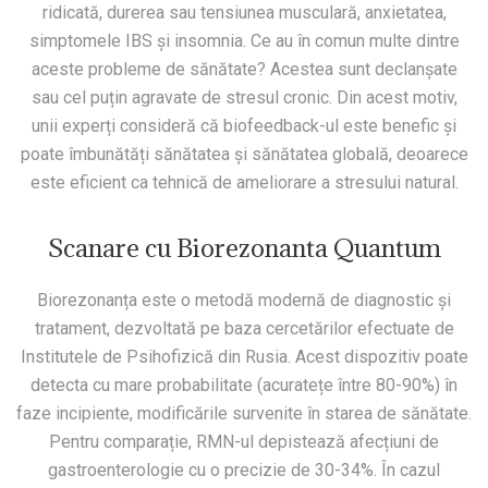
ridicată, durerea sau tensiunea musculară, anxietatea,
simptomele IBS și insomnia. Ce au în comun multe dintre
aceste probleme de sănătate? Acestea sunt declanșate
sau cel puțin agravate de stresul cronic. Din acest motiv,
unii experți consideră că biofeedback-ul este benefic și
poate îmbunătăți sănătatea și sănătatea globală, deoarece
este eficient ca tehnică de ameliorare a stresului natural.
Scanare cu Biorezonanta Quantum
Biorezonanța este o metodă modernă de diagnostic și
tratament, dezvoltată pe baza cercetărilor efectuate de
Institutele de Psihofizică din Rusia. Acest dispozitiv poate
detecta cu mare probabilitate (acuratețe între 80-90%) în
faze incipiente, modificările survenite în starea de sănătate.
Pentru comparație, RMN-ul depistează afecțiuni de
gastroenterologie cu o precizie de 30-34%. În cazul