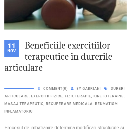
Beneficiile exercitiilor
11
NOV
terapeutice in durerile
articulare
COMMENT
(0)
BY
GABRIANI
DURERI
ARTICULARE
,
EXERCITII FIZICE
,
FIZIOTERAPIE
,
KINETOTERAPIE
,
MASAJ TERAPEUTIC
,
RECUPERARE MEDICALA
,
REUMATISM
INFLAMATORIU
Procesul de imbatranire determina modificari structurale si