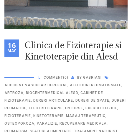
Clinica de Fizioterapie si
16
MAY
Kinetoterapie din Alesd
COMMENT
(0)
BY
GABRIANI
ACCIDENT VASCULAR CEREBRAL
,
AFECTIUNI REUMATISMALE
,
ARTROZA
,
BIOCENTERMEDICAL ALESD
,
CABINET DE
FIZIOTERAPIE
,
DURERI ARTICULARE
,
DURERI DE SPATE
,
DURERI
REUMATICE
,
ELECTROTERAPIE
,
ENTORSE
,
EXERCITII FIZICE
,
FIZIOTERAPIE
,
KINETOTERAPIE
,
MASAJ TERAPEUTIC
,
OSTEOPOROZA
,
PARALIZIE
,
RECUPERARE MEDICALA
,
REUMATISM
,
SFATURI ALIMENTATIE
,
TRATAMENT NATURIST