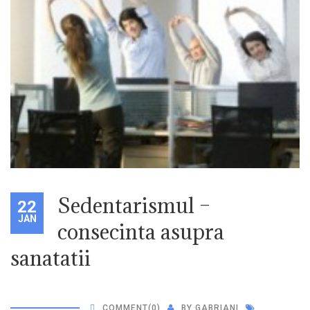
Sedentarismul –
22
JAN
consecinta asupra
sanatatii
COMMENT
(0)
BY
GABRIANI