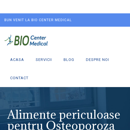
BUN VENIT LA BIO CENTER MEDICAL
ACASA
SERVICII
BLOG
DESPRE NOI
CONTACT
Alimente periculoase
pentru Osteoporoza