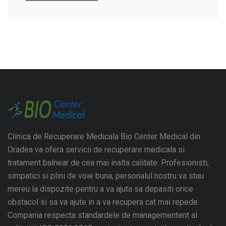
Clinica de Recuperare Medicala Bio Center Medical din
Oradea va ofera servicii de recuperare medicala si
tratament balnear de cea mai inalta calitate. Profesionisti,
simpatici si plini de voie buna, personalul nostru va stau
mereu la dispozite pentru a va ajuta sa depasiti orice
obstacol si sa va ajute in a va recupera cat mai repede.
Compania respecta standardele de managementent al