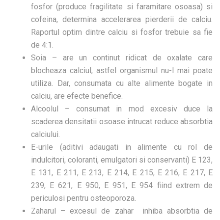
fosfor (produce fragilitate si faramitare osoasa) si
cofeina, determina accelerarea pierderii de calciu.
Raportul optim dintre calciu si fosfor trebuie sa fie
de 4:1.
Soia
– are un continut ridicat de oxalate care
blocheaza calciul, astfel organismul nu-l mai poate
utiliza. Dar, consumata cu alte alimente bogate in
calciu, are efecte benefice.
Alcoolul
– consumat in mod excesiv duce la
scaderea densitatii osoase intrucat reduce absorbtia
calciului.
E-urile
(aditivi adaugati in alimente cu rol de
indulcitori, coloranti, emulgatori si conservanti) E 123,
E 131, E 211, E 213, E 214, E 215, E 216, E 217, E
239, E 621, E 950, E 951, E 954 fiind extrem de
periculosi pentru
osteoporoza
.
Zaharul
– excesul de zahar inhiba absorbtia de