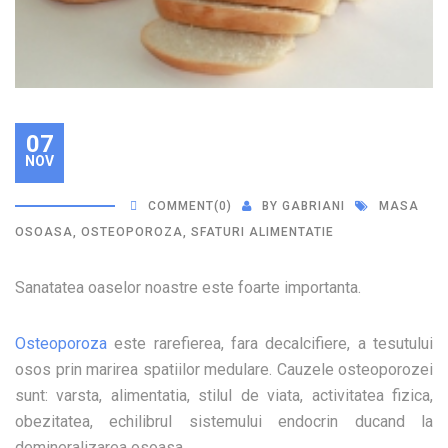
07
NOV
COMMENT
(0)
BY
GABRIANI
MASA
OSOASA
,
OSTEOPOROZA
,
SFATURI ALIMENTATIE
Sanatatea oaselor noastre este foarte importanta.
Osteoporoza
este rarefierea, fara decalcifiere, a tesutului
osos prin marirea spatiilor medulare. Cauzele
osteoporozei
sunt: varsta, alimentatia, stilul de viata, activitatea fizica,
obezitatea, echilibrul sistemului endocrin ducand la
demineralizarea osoasa.